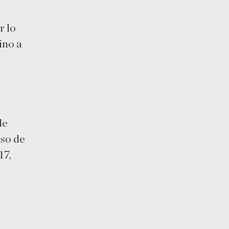
r lo
ino a
de
rso de
17,