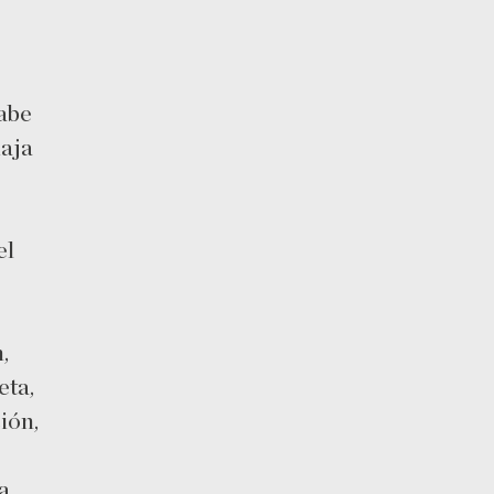
sabe
iaja
el
,
eta,
ión,
a