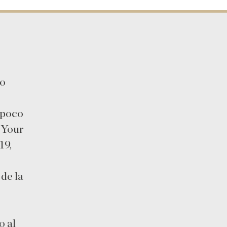
to
 poco
 Your
19,
 de la
o al