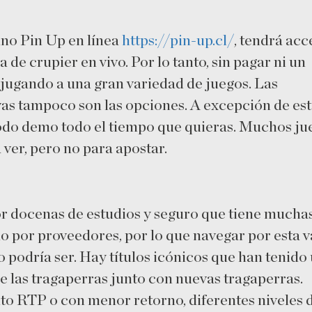
ino Pin Up en línea
https://pin-up.cl/
, tendrá acc
 de crupier en vivo. Por lo tanto, sin pagar ni un
jugando a una gran variedad de juegos. Las
vas tampoco son las opciones. A excepción de es
modo demo todo el tiempo que quieras. Muchos ju
 ver, pero no para apostar.
r docenas de estudios y seguro que tiene mucha
ólo por proveedores, por lo que navegar por esta v
 podría ser. Hay títulos icónicos que han tenido
de las tragaperras junto con nuevas tragaperras.
alto RTP o con menor retorno, diferentes niveles 