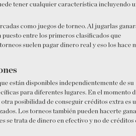
puede tener cualquier característica incluyendo 
rcadas como juegos de torneo. Al jugarlas ganar
un puesto entre los primeros clasificados que
orneos suelen pagar dinero real y eso los hace 
ones
que están disponibles independientemente de su
ecíficas para diferentes lugares. En el momento 
, otra posibilidad de conseguir créditos extra es 
izados. Los torneos también pueden hacerte gan
es se trata de dinero en efectivo y no de créditos