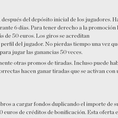
a después del depósito inicial de los jugadores. 
rante 6 días. Para tener derecho a la promoción 
 de 50 euros. Los giros se acreditan
perfil del jugador. No pierdas tiempo una vez qu
 para jugar las ganancias 50 veces.
mente otras promos de tiradas. Incluso puede ha
orrectas hacen ganar tiradas que se activan con 
bros a cargar fondos duplicando el importe de s
0 euros de créditos de bonificación. Esta oferta 