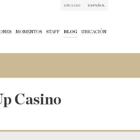
ENGLISH
ESPAÑOL
ONES
MOMENTOS
STAFF
BLOG
UBICACIÓN
Up Casino