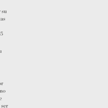
 su
das
 5
u
s
or
omo
e
 ser