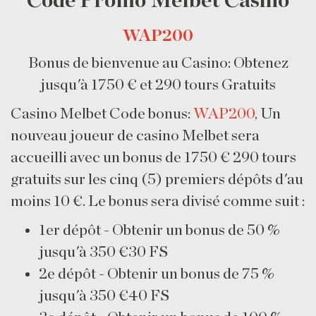
Code Promo Melbet Casino
WAP200
Bonus de bienvenue au Casino: Obtenez
jusqu'à 1750 € et 290 tours Gratuits
Casino Melbet Code bonus:
WAP200
, Un
nouveau joueur de casino Melbet sera
accueilli avec un bonus de 1750 € 290 tours
gratuits sur les cinq (5) premiers dépôts d'au
moins 10 €. Le bonus sera divisé comme suit :
1er dépôt - Obtenir un bonus de 50 %
jusqu'à 350 €30 FS
2e dépôt - Obtenir un bonus de 75 %
jusqu'à 350 €40 FS