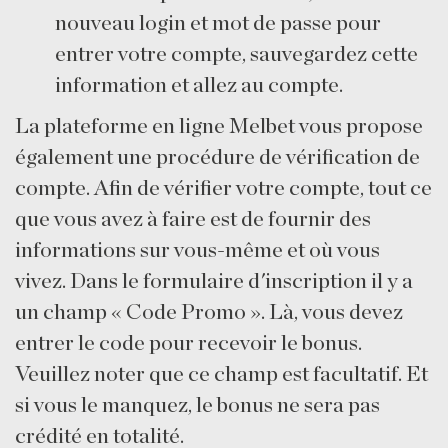
nouveau login et mot de passe pour
entrer votre compte, sauvegardez cette
information et allez au compte.
La plateforme en ligne Melbet vous propose
également une procédure de vérification de
compte. Afin de vérifier votre compte, tout ce
que vous avez à faire est de fournir des
informations sur vous-même et où vous
vivez. Dans le formulaire d'inscription il y a
un champ « Code Promo ». Là, vous devez
entrer le code pour recevoir le bonus.
Veuillez noter que ce champ est facultatif. Et
si vous le manquez, le bonus ne sera pas
crédité en totalité.