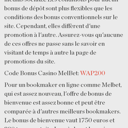
bonus de dépôt sont plus flexibles que les
conditions des bonus conventionnels sur le
site. Cependant, elles diffèrent d'une
promotion à l'autre. Assurez-vous qu'aucune
de ces offres ne passe sans le savoir en
visitant de temps à autre la page de
promotions du site.
Code Bonus Casino MelBet:
WAP200
Pour un bookmaker en ligne comme Melbet,
qui est assez nouveau, l'offre de bonus de
bienvenue est assez bonne et peut être
comparée à d'autres meilleurs bookmakers.
Le bonus de bienvenue vaut 1750 euros et