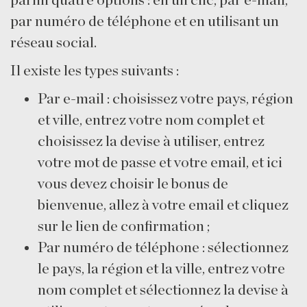
parmi quatre options : en un clic, par e-mail,
par numéro de téléphone et en utilisant un
réseau social.
Il existe les types suivants :
Par e-mail : choisissez votre pays, région
et ville, entrez votre nom complet et
choisissez la devise à utiliser, entrez
votre mot de passe et votre email, et ici
vous devez choisir le bonus de
bienvenue, allez à votre email et cliquez
sur le lien de confirmation ;
Par numéro de téléphone : sélectionnez
le pays, la région et la ville, entrez votre
nom complet et sélectionnez la devise à