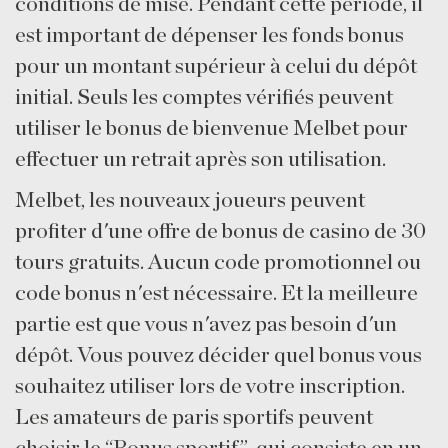
conditions de mise. Pendant cette période, il
est important de dépenser les fonds bonus
pour un montant supérieur à celui du dépôt
initial. Seuls les comptes vérifiés peuvent
utiliser le bonus de bienvenue Melbet pour
effectuer un retrait après son utilisation.
Melbet, les nouveaux joueurs peuvent
profiter d'une offre de bonus de casino de 30
tours gratuits. Aucun code promotionnel ou
code bonus n'est nécessaire. Et la meilleure
partie est que vous n'avez pas besoin d'un
dépôt. Vous pouvez décider quel bonus vous
souhaitez utiliser lors de votre inscription.
Les amateurs de paris sportifs peuvent