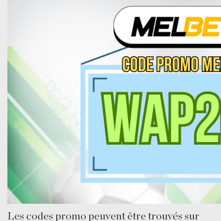
Les codes promo peuvent être trouvés sur