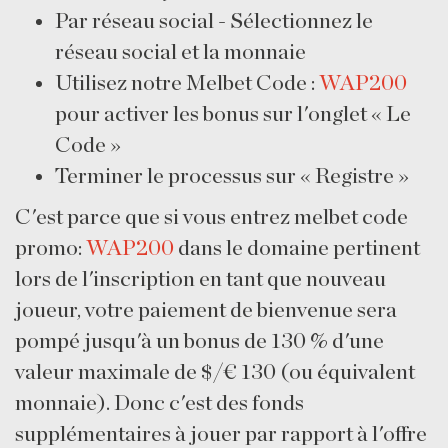
Par réseau social - Sélectionnez le
réseau social et la monnaie
Utilisez notre Melbet Code :
WAP200
pour activer les bonus sur l'onglet « Le
Code »
Terminer le processus sur « Registre »
C'est parce que si vous entrez melbet code
promo:
WAP200
dans le domaine pertinent
lors de l'inscription en tant que nouveau
joueur, votre paiement de bienvenue sera
pompé jusqu'à un bonus de 130 % d'une
valeur maximale de $/€ 130 (ou équivalent
monnaie). Donc c'est des fonds
supplémentaires à jouer par rapport à l'offre