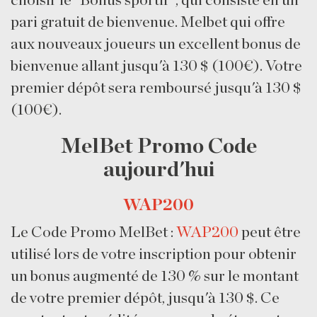
choisir le “Bonus sportif”, qui consiste en un
pari gratuit de bienvenue. Melbet qui offre
aux nouveaux joueurs un excellent bonus de
bienvenue allant jusqu'à 130 $ (100€). Votre
premier dépôt sera remboursé jusqu'à 130 $
(100€).
MelBet Promo Code
aujourd'hui
WAP200
Le Code Promo MelBet :
WAP200
peut être
utilisé lors de votre inscription pour obtenir
un bonus augmenté de 130 % sur le montant
de votre premier dépôt, jusqu'à 130 $. Ce